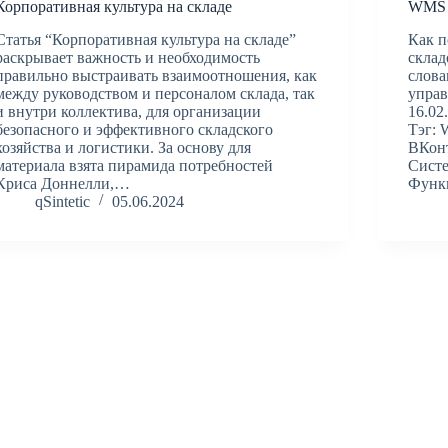
Корпоративная культура на складе
WMS 
Статья “Корпоративная культура на складе”
Как п
раскрывает важность и необходимость
склад
правильно выстраивать взаимоотношения, как
слова
между руководством и персоналом склада, так
упра
и внутри коллектива, для организации
16.02
безопасного и эффективного складского
Тэг: 
хозяйства и логистики. За основу для
ВКонт
материала взята пирамида потребностей
Систе
Криса Доннелли,…
Функ
qSintetic
05.06.2024