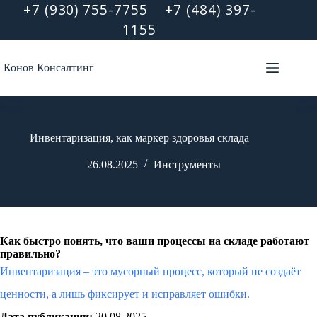
Перейти
+7 (930) 755-7755
+7 (484) 397-
к
1155
сути
Конов Консалтинг
Инвентаризация, как маркер здоровья склада
26.08.2025
Инструменты
Как быстро понять, что ваши процессы на складе работают
правильно?
Инвентаризация – это мусорный процесс, который не создаёт
ценности, а лишь фиксирует и исправляет ошибки.
Дата публикации:
20.08.2025