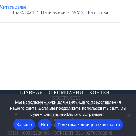
…
Читать далее
WMS
16.02.2024
Интересное
WMS
,
Логистика
Простыми
словами
ГЛАВНАЯ
О КОМПАНИИ
КОНТЕНТ
КОНТАКТЫ
Мы используем куки для наилучшего представления
Политика обработки персональных данных
нашего сайта. Если Вы продолжите использовать сайт, мы
Политика конфиденциальности
будем считать что Вас это устраивает.
Содержимое сайта
Договор-оферта
Хорошо
Нет
Политика конфиденциальности
© 2026 Конов Консалтинг
ИНН: 400302228490 / ОГРНИП: 321402700062948